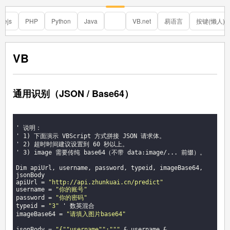
dejs
PHP
Python
Java
VB
VB.net
易语言
按键(懒人)
VB
通用识别（JSON / Base64）
' 说明：

' 1) 下面演示 VBScript 方式拼接 JSON 请求体。

' 2) 超时时间建议设置到 60 秒以上。

' 3) image 需要传纯 base64（不带 data:image/... 前缀）。

Dim apiUrl, username, password, typeid, imageBase64, 
jsonBody

apiUrl = 
"http://api.zhunkuai.cn/predict"
username = 
"你的账号"
password = 
"你的密码"
typeid = 
"3"
 ' 数英混合

imageBase64 = 
"请填入图片base64"
jsonBody = 
"{"
"username"
":"
""
 & username & 