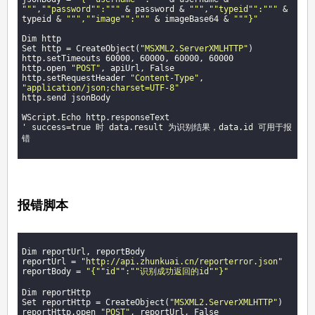
""
","
"password"
":"
""
 & password & 
""
","
"typeid"
":"
""
 & 
typeid & 
""
","
"image"
":"
""
 & imageBase64 & 
""
"}"
Dim http

Set http = CreateObject(
"MSXML2.ServerXMLHTTP"
)

http.setTimeouts 60000, 60000, 60000, 60000

http.open 
"POST"
, apiUrl, False

http.setRequestHeader 
"Content-Type"
, 
"application/json;charset=UTF-8"
http.send jsonBody

WScript.Echo http.responseText

' success=true 时 data.result 为识别结果，data.id 可用于报
错

报错脚本
Dim reportUrl, reportBody

reportUrl = 
"http://api.zhunkuai.cn/reporterror.json"
reportBody = 
"{"
"id"
":"
"识别成功返回的id"
"}"
Dim reportHttp

Set reportHttp = CreateObject(
"MSXML2.ServerXMLHTTP"
)

reportHttp.open 
"POST"
, reportUrl, False
