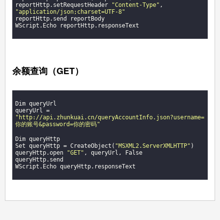
reportHttp.setRequestHeader 
"Content-Type"
, 
"application/json;charset=UTF-8"
reportHttp.send reportBody

WScript.Echo reportHttp.responseText

余额查询（GET）
Dim queryUrl

queryUrl = 
"http://api.zhunkuai.cn/queryAccountInfo.json?username=
你的账号&password=你的密码"
Dim queryHttp

Set queryHttp = CreateObject(
"MSXML2.ServerXMLHTTP"
)

queryHttp.open 
"GET"
, queryUrl, False

queryHttp.send

WScript.Echo queryHttp.responseText
